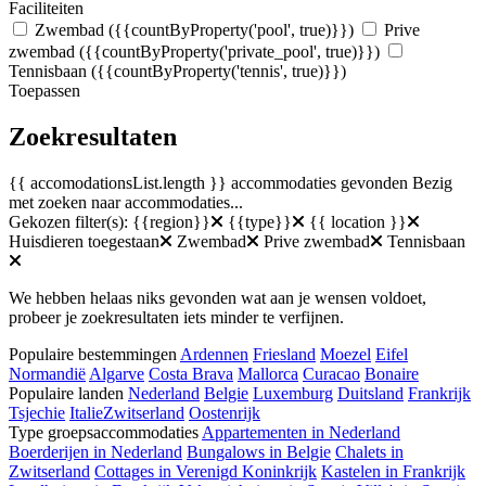
Faciliteiten
Zwembad
({{countByProperty('pool', true)}})
Prive
zwembad
({{countByProperty('private_pool', true)}})
Tennisbaan
({{countByProperty('tennis', true)}})
Toepassen
Zoekresultaten
{{ accomodationsList.length }} accommodaties gevonden
Bezig
met zoeken naar accommodaties...
Gekozen filter(s):
{{region}}
{{type}}
{{ location }}
Huisdieren toegestaan
Zwembad
Prive zwembad
Tennisbaan
We hebben helaas niks gevonden wat aan je wensen voldoet,
probeer je zoekresultaten iets minder te verfijnen.
Populaire bestemmingen
Ardennen
Friesland
Moezel
Eifel
Normandië
Algarve
Costa Brava
Mallorca
Curacao
Bonaire
Populaire landen
Nederland
Belgie
Luxemburg
Duitsland
Frankrijk
Tsjechie
Italie
Zwitserland
Oostenrijk
Type groepsaccommodaties
Appartementen in Nederland
Boerderijen in Nederland
Bungalows in Belgie
Chalets in
Zwitserland
Cottages in Verenigd Koninkrijk
Kastelen in Frankrijk