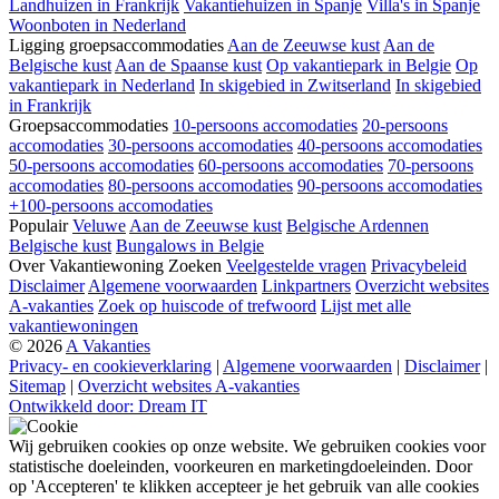
Landhuizen in Frankrijk
Vakantiehuizen in Spanje
Villa's in Spanje
Woonboten in Nederland
Ligging groepsaccommodaties
Aan de Zeeuwse kust
Aan de
Belgische kust
Aan de Spaanse kust
Op vakantiepark in Belgie
Op
vakantiepark in Nederland
In skigebied in Zwitserland
In skigebied
in Frankrijk
Groepsaccommodaties
10-persoons accomodaties
20-persoons
accomodaties
30-persoons accomodaties
40-persoons accomodaties
50-persoons accomodaties
60-persoons accomodaties
70-persoons
accomodaties
80-persoons accomodaties
90-persoons accomodaties
+100-persoons accomodaties
Populair
Veluwe
Aan de Zeeuwse kust
Belgische Ardennen
Belgische kust
Bungalows in Belgie
Over Vakantiewoning Zoeken
Veelgestelde vragen
Privacybeleid
Disclaimer
Algemene voorwaarden
Linkpartners
Overzicht websites
A-vakanties
Zoek op huiscode of trefwoord
Lijst met alle
vakantiewoningen
© 2026
A Vakanties
Privacy- en cookieverklaring
|
Algemene voorwaarden
|
Disclaimer
|
Sitemap
|
Overzicht websites A-vakanties
Ontwikkeld door: Dream IT
Wij gebruiken cookies op onze website. We gebruiken cookies voor
statistische doeleinden, voorkeuren en marketingdoeleinden. Door
op 'Accepteren' te klikken accepteer je het gebruik van alle cookies