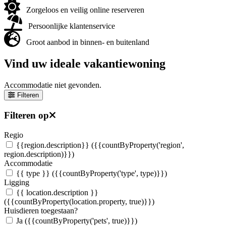
Zorgeloos en veilig online reserveren
Persoonlijke klantenservice
Groot aanbod in binnen- en buitenland
Vind uw ideale vakantiewoning
Accommodatie niet gevonden.
Filteren
Filteren op
Regio
{{region.description}}
({{countByProperty('region',
region.description)}})
Accommodatie
{{ type }}
({{countByProperty('type', type)}})
Ligging
{{ location.description }}
({{countByProperty(location.property, true)}})
Huisdieren toegestaan?
Ja
({{countByProperty('pets', true)}})