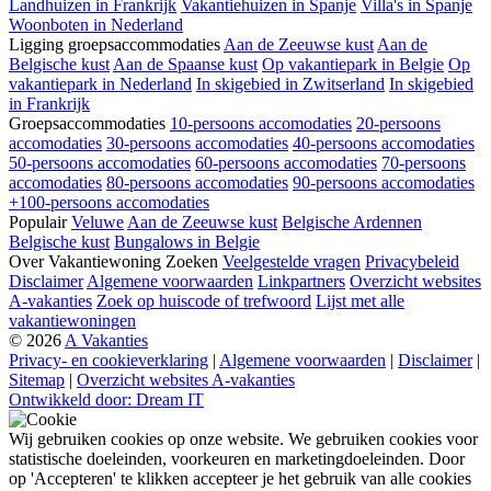
Landhuizen in Frankrijk
Vakantiehuizen in Spanje
Villa's in Spanje
Woonboten in Nederland
Ligging groepsaccommodaties
Aan de Zeeuwse kust
Aan de
Belgische kust
Aan de Spaanse kust
Op vakantiepark in Belgie
Op
vakantiepark in Nederland
In skigebied in Zwitserland
In skigebied
in Frankrijk
Groepsaccommodaties
10-persoons accomodaties
20-persoons
accomodaties
30-persoons accomodaties
40-persoons accomodaties
50-persoons accomodaties
60-persoons accomodaties
70-persoons
accomodaties
80-persoons accomodaties
90-persoons accomodaties
+100-persoons accomodaties
Populair
Veluwe
Aan de Zeeuwse kust
Belgische Ardennen
Belgische kust
Bungalows in Belgie
Over Vakantiewoning Zoeken
Veelgestelde vragen
Privacybeleid
Disclaimer
Algemene voorwaarden
Linkpartners
Overzicht websites
A-vakanties
Zoek op huiscode of trefwoord
Lijst met alle
vakantiewoningen
© 2026
A Vakanties
Privacy- en cookieverklaring
|
Algemene voorwaarden
|
Disclaimer
|
Sitemap
|
Overzicht websites A-vakanties
Ontwikkeld door: Dream IT
Wij gebruiken cookies op onze website. We gebruiken cookies voor
statistische doeleinden, voorkeuren en marketingdoeleinden. Door
op 'Accepteren' te klikken accepteer je het gebruik van alle cookies