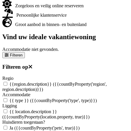
Zorgeloos en veilig online reserveren
Persoonlijke klantenservice
Groot aanbod in binnen- en buitenland
Vind uw ideale vakantiewoning
Accommodatie niet gevonden.
Filteren
Filteren op
Regio
{{region.description}}
({{countByProperty('region',
region.description)}})
Accommodatie
{{ type }}
({{countByProperty('type', type)}})
Ligging
{{ location.description }}
({{countByProperty(location.property, true)}})
Huisdieren toegestaan?
Ja
({{countByProperty('pets', true)}})