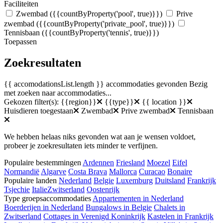
Faciliteiten
Zwembad
({{countByProperty('pool', true)}})
Prive
zwembad
({{countByProperty('private_pool', true)}})
Tennisbaan
({{countByProperty('tennis', true)}})
Toepassen
Zoekresultaten
{{ accomodationsList.length }} accommodaties gevonden
Bezig
met zoeken naar accommodaties...
Gekozen filter(s):
{{region}}
{{type}}
{{ location }}
Huisdieren toegestaan
Zwembad
Prive zwembad
Tennisbaan
We hebben helaas niks gevonden wat aan je wensen voldoet,
probeer je zoekresultaten iets minder te verfijnen.
Populaire bestemmingen
Ardennen
Friesland
Moezel
Eifel
Normandië
Algarve
Costa Brava
Mallorca
Curacao
Bonaire
Populaire landen
Nederland
Belgie
Luxemburg
Duitsland
Frankrijk
Tsjechie
Italie
Zwitserland
Oostenrijk
Type groepsaccommodaties
Appartementen in Nederland
Boerderijen in Nederland
Bungalows in Belgie
Chalets in
Zwitserland
Cottages in Verenigd Koninkrijk
Kastelen in Frankrijk