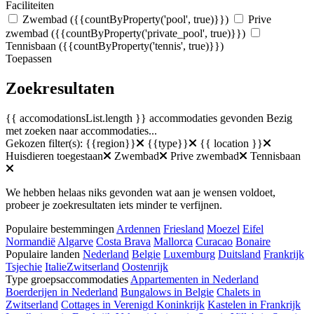
Faciliteiten
Zwembad
({{countByProperty('pool', true)}})
Prive
zwembad
({{countByProperty('private_pool', true)}})
Tennisbaan
({{countByProperty('tennis', true)}})
Toepassen
Zoekresultaten
{{ accomodationsList.length }} accommodaties gevonden
Bezig
met zoeken naar accommodaties...
Gekozen filter(s):
{{region}}
{{type}}
{{ location }}
Huisdieren toegestaan
Zwembad
Prive zwembad
Tennisbaan
We hebben helaas niks gevonden wat aan je wensen voldoet,
probeer je zoekresultaten iets minder te verfijnen.
Populaire bestemmingen
Ardennen
Friesland
Moezel
Eifel
Normandië
Algarve
Costa Brava
Mallorca
Curacao
Bonaire
Populaire landen
Nederland
Belgie
Luxemburg
Duitsland
Frankrijk
Tsjechie
Italie
Zwitserland
Oostenrijk
Type groepsaccommodaties
Appartementen in Nederland
Boerderijen in Nederland
Bungalows in Belgie
Chalets in
Zwitserland
Cottages in Verenigd Koninkrijk
Kastelen in Frankrijk