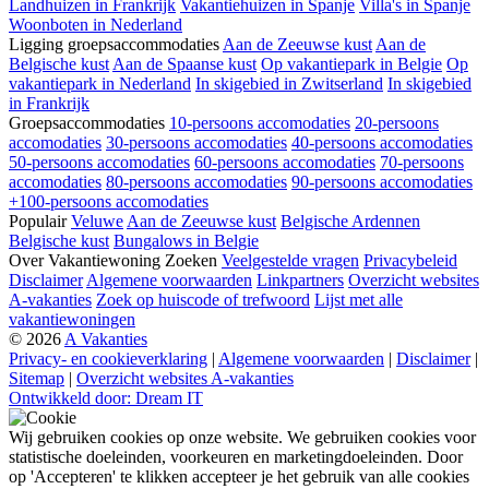
Landhuizen in Frankrijk
Vakantiehuizen in Spanje
Villa's in Spanje
Woonboten in Nederland
Ligging groepsaccommodaties
Aan de Zeeuwse kust
Aan de
Belgische kust
Aan de Spaanse kust
Op vakantiepark in Belgie
Op
vakantiepark in Nederland
In skigebied in Zwitserland
In skigebied
in Frankrijk
Groepsaccommodaties
10-persoons accomodaties
20-persoons
accomodaties
30-persoons accomodaties
40-persoons accomodaties
50-persoons accomodaties
60-persoons accomodaties
70-persoons
accomodaties
80-persoons accomodaties
90-persoons accomodaties
+100-persoons accomodaties
Populair
Veluwe
Aan de Zeeuwse kust
Belgische Ardennen
Belgische kust
Bungalows in Belgie
Over Vakantiewoning Zoeken
Veelgestelde vragen
Privacybeleid
Disclaimer
Algemene voorwaarden
Linkpartners
Overzicht websites
A-vakanties
Zoek op huiscode of trefwoord
Lijst met alle
vakantiewoningen
© 2026
A Vakanties
Privacy- en cookieverklaring
|
Algemene voorwaarden
|
Disclaimer
|
Sitemap
|
Overzicht websites A-vakanties
Ontwikkeld door: Dream IT
Wij gebruiken cookies op onze website. We gebruiken cookies voor
statistische doeleinden, voorkeuren en marketingdoeleinden. Door
op 'Accepteren' te klikken accepteer je het gebruik van alle cookies