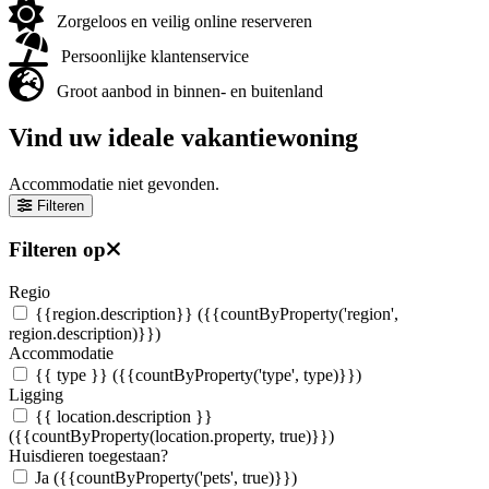
Zorgeloos en veilig online reserveren
Persoonlijke klantenservice
Groot aanbod in binnen- en buitenland
Vind uw ideale vakantiewoning
Accommodatie niet gevonden.
Filteren
Filteren op
Regio
{{region.description}}
({{countByProperty('region',
region.description)}})
Accommodatie
{{ type }}
({{countByProperty('type', type)}})
Ligging
{{ location.description }}
({{countByProperty(location.property, true)}})
Huisdieren toegestaan?
Ja
({{countByProperty('pets', true)}})